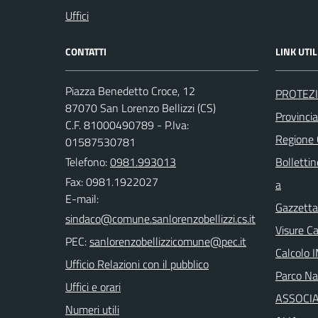
Uffici
CONTATTI
LINK UTIL
Piazza Benedetto Croce, 12
PROTEZI
87070 San Lorenzo Bellizzi (CS)
Provinci
C.F. 81000490789 - P.Iva:
Regione
01587530781
Telefono:
0981.993013
Bollettin
Fax: 0981.1922027
a
E-mail:
Gazzetta 
Visure C
PEC:
Calcolo 
Ufficio Relazioni con il pubblico
Parco Naz
Uffici e orari
ASSOCIA
Numeri utili