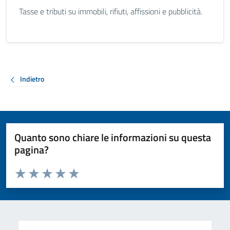
Tasse e tributi su immobili, rifiuti, affissioni e pubblicità.
Indietro
Quanto sono chiare le informazioni su questa
pagina?
Valuta da 1 a 5 stelle la pagina
Valuta 1 stelle su 5
Valuta 2 stelle su 5
Valuta 3 stelle su 5
Valuta 4 stelle su 5
Valuta 5 stelle su 5