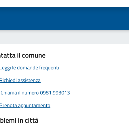
ta 1 stelle su 5
Valuta 2 stelle su 5
Valuta 3 stelle su 5
Valuta 4 stelle su 5
Valuta 5 stelle su 5
tatta il comune
Leggi le domande frequenti
Richiedi assistenza
Chiama il numero 0981.993013
Prenota appuntamento
blemi in città