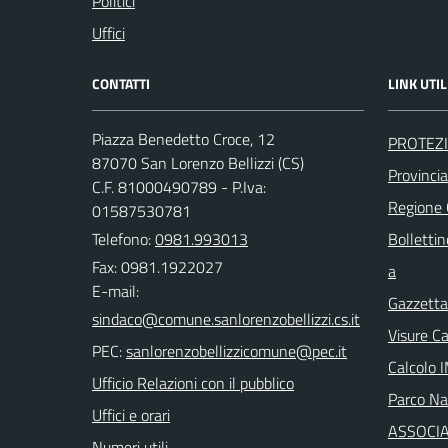
Politici
Uffici
CONTATTI
LINK UTIL
Piazza Benedetto Croce, 12
PROTEZI
87070 San Lorenzo Bellizzi (CS)
Provinci
C.F. 81000490789 - P.Iva:
Regione
01587530781
Telefono:
0981.993013
Bollettin
Fax: 0981.1922027
a
E-mail:
Gazzetta 
Visure C
PEC:
Calcolo 
Ufficio Relazioni con il pubblico
Parco Naz
Uffici e orari
ASSOCIA
Numeri utili