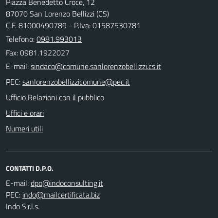
Piazza Benedetto Croce, 12
87070 San Lorenzo Bellizzi (CS)
C.F. 81000490789 - P.Iva: 01587530781
Telefono:
0981.993013
Fax: 0981.1922027
E-mail:
PEC:
Ufficio Relazioni con il pubblico
Uffici e orari
Numeri utili
CONTATTI D.P.O.
E-mail:
PEC:
Indo S.r.l.s.