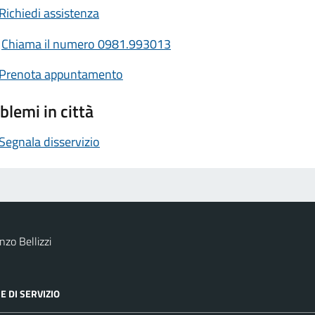
Richiedi assistenza
Chiama il numero 0981.993013
Prenota appuntamento
blemi in città
Segnala disservizio
zo Bellizzi
E DI SERVIZIO