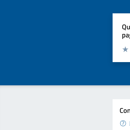
Qu
pa
Valut
Valu
Con