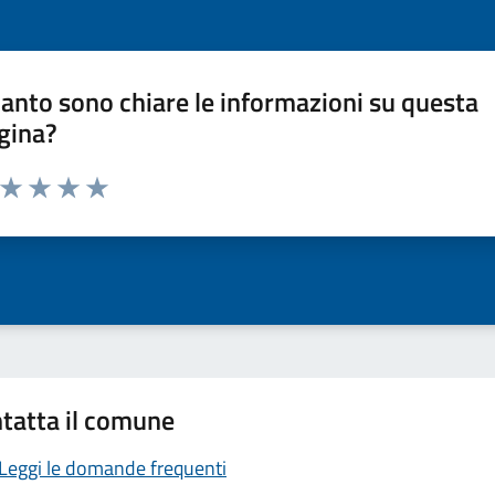
anto sono chiare le informazioni su questa
gina?
a da 1 a 5 stelle la pagina
ta 1 stelle su 5
Valuta 2 stelle su 5
Valuta 3 stelle su 5
Valuta 4 stelle su 5
Valuta 5 stelle su 5
tatta il comune
Leggi le domande frequenti