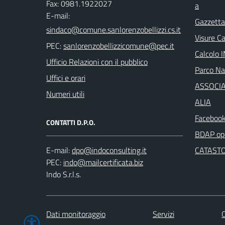
Fax: 0981.1922027
a
E-mail:
Gazzetta 
Visure C
PEC:
Calcolo 
Ufficio Relazioni con il pubblico
Parco Naz
Uffici e orari
ASSOCIA
Numeri utili
ALIA
Facebook
CONTATTI D.P.O.
BDAP ope
E-mail:
CATASTO
PEC:
Indo S.r.l.s.
Dati monitoraggio
Servizi
C