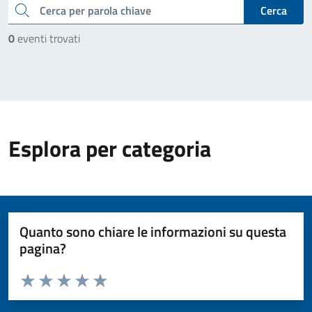
cerca
Cerca
0
eventi trovati
Esplora per categoria
Quanto sono chiare le informazioni su questa
pagina?
Valuta da 1 a 5 stelle la pagina
Valuta 1 stelle su 5
Valuta 2 stelle su 5
Valuta 3 stelle su 5
Valuta 4 stelle su 5
Valuta 5 stelle su 5