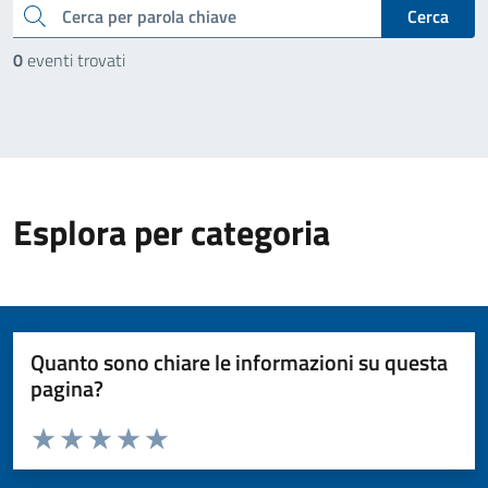
cerca
Cerca
0
eventi trovati
Esplora per categoria
Quanto sono chiare le informazioni su questa
pagina?
Valuta da 1 a 5 stelle la pagina
Valuta 1 stelle su 5
Valuta 2 stelle su 5
Valuta 3 stelle su 5
Valuta 4 stelle su 5
Valuta 5 stelle su 5