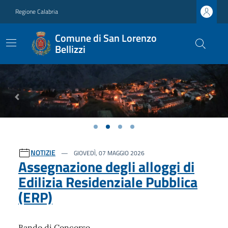
Regione Calabria
Comune di San Lorenzo
Bellizzi
Previous
Next
Ultime notizie
NOTIZIE
GIOVEDÌ, 07 MAGGIO 2026
Assegnazione degli alloggi di
Edilizia Residenziale Pubblica
(ERP)
Bando di Concorso