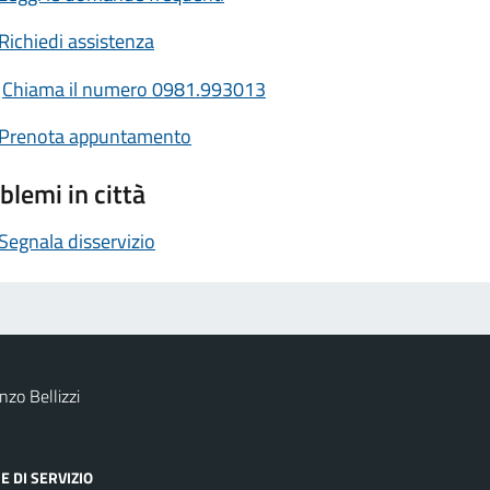
Richiedi assistenza
Chiama il numero 0981.993013
Prenota appuntamento
blemi in città
Segnala disservizio
zo Bellizzi
E DI SERVIZIO