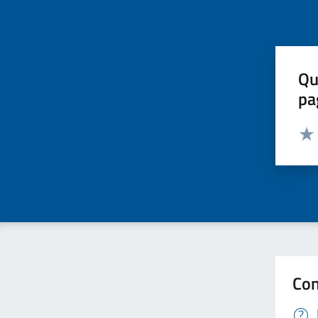
Qu
pa
Valut
Valu
Con