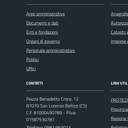
Aree amministrative
Anagrafe 
Documenti e dati
Autorizza
Enti e fondazioni
Catasto e
Organi di governo
Imprese 
Personale amministrativo
Politici
Uffici
CONTATTI
LINK UTIL
Piazza Benedetto Croce, 12
PROTEZI
87070 San Lorenzo Bellizzi (CS)
Provinci
C.F. 81000490789 - P.Iva:
Regione
01587530781
Telefono:
0981.993013
Bollettin