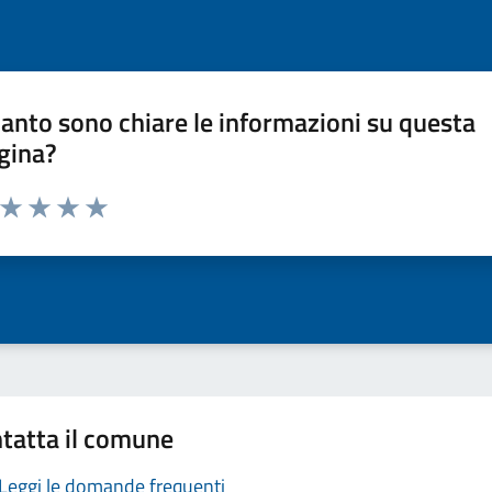
anto sono chiare le informazioni su questa
gina?
a da 1 a 5 stelle la pagina
ta 1 stelle su 5
Valuta 2 stelle su 5
Valuta 3 stelle su 5
Valuta 4 stelle su 5
Valuta 5 stelle su 5
tatta il comune
Leggi le domande frequenti