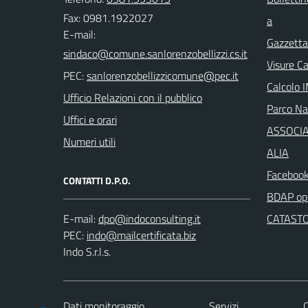
Fax: 0981.1922027
a
E-mail:
Gazzetta 
Visure C
PEC:
Calcolo 
Ufficio Relazioni con il pubblico
Parco Naz
Uffici e orari
ASSOCIA
Numeri utili
ALIA
Facebook
CONTATTI D.P.O.
BDAP ope
E-mail:
CATASTO
PEC:
Indo S.r.l.s.
Dati monitoraggio
Servizi
C